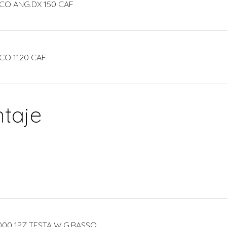
CO ANG.DX 150 CAF
CO 1120 CAF
taje
000 1PZ TESTA W.G.BASSO