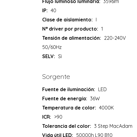
Flujo luminoso luminaria:
3596lm
IP:
40
Clase de aislamiento:
I
N° driver por producto:
1
Tensión de alimentación:
220-240V
50/60Hz
SELV:
Sì
Sorgente
Fuente de iluminación:
LED
Fuente de energía:
36W
Temperatura de color:
4000K
ICR:
>90
Tolerancia del color:
3 Step MacAdam
Vida útil LED:
50000h L90 B10