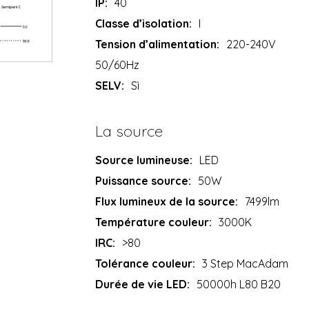
IP:
40
Classe d’isolation:
I
Tension d’alimentation:
220-240V
50/60Hz
SELV:
Sì
La source
Source lumineuse:
LED
Puissance source:
50W
Flux lumineux de la source:
7499lm
Température couleur:
3000K
IRC:
>80
Tolérance couleur:
3 Step MacAdam
Durée de vie LED:
50000h L80 B20