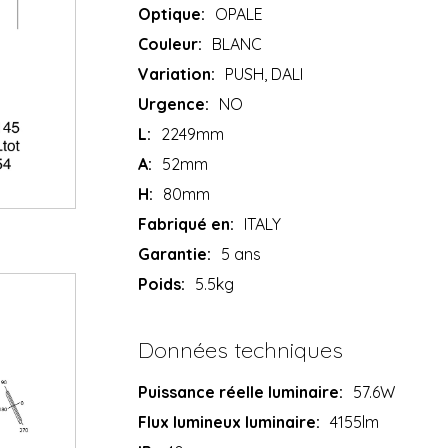
Optique:
OPALE
Couleur:
BLANC
Variation:
PUSH, DALI
Urgence:
NO
L:
2249mm
A:
52mm
H:
80mm
Fabriqué en:
ITALY
Garantie:
5 ans
Poids:
5.5kg
Données techniques
Puissance réelle luminaire:
57.6W
Flux lumineux luminaire:
4155lm