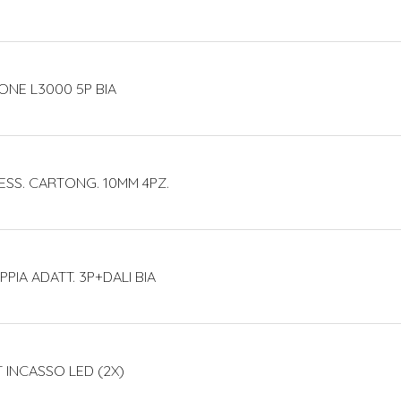
ONE L3000 5P BIA
ESS. CARTONG. 10MM 4PZ.
PIA ADATT. 3P+DALI BIA
T INCASSO LED (2X)