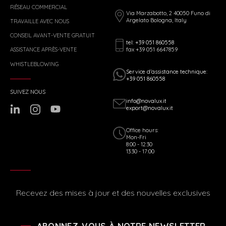
RÉSEAU COMMERCIAL
Via Marzabotto, 2 40050 Funo di
Argelato Bologna, Italy
TRAVAILLE AVEC NOUS
CONSEIL AVANT-VENTE GRATUIT
tel: +39 051 860558
fax +39 051 6647859
ASSISTANCE APRÈS-VENTE
WHISTLEBLOWING
Service d’assistance technique:
+39 051 860558
SUIVEZ NOUS
info@novalux.it
export@novalux.it
Office hours:
Mon-Fri
8:00 - 12:30
13:30 - 17:00
Recevez des mises à jour et des nouvelles exclusives
ABONNEZ-VOUS À NOTRE NEWSLETTER