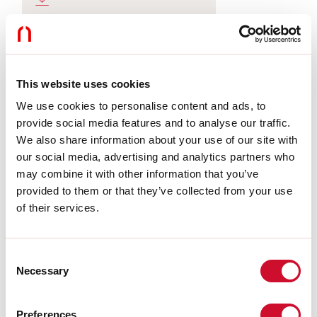
LIGHT SOURCE
This website uses cookies
CERTIFICATIONS CE
We use cookies to personalise content and ads, to
provide social media features and to analyse our traffic.
We also share information about your use of our site with
BIM/CAD
our social media, advertising and analytics partners who
may combine it with other information that you’ve
provided to them or that they’ve collected from your use
FICHE DE DONNÉES
of their services.
Consent
Conformité
Necessary
Selection
CEI EN 60598-1:2015 + A11:2009. IEC 60598-2:2015 2-1, 2-2
Preferences