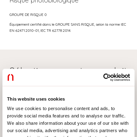
Risque photobiologique
GROUPE DE RISQUE 0
Équipement certifié dans le GROUPE SANS RISQUE, selon la norme IEC
EN 62471:2010-01, IEC TR 62778:2014.
Sélectionnez votre produit
This website uses cookies
TYPE INSTALLATION
We use cookies to personalise content and ads, to
PLAFONNIER
provide social media features and to analyse our traffic.
ENCASTRABLE EN PLAQUE DE PLÂTRE
We also share information about your use of our site with
our social media, advertising and analytics partners who
SUSPENSION