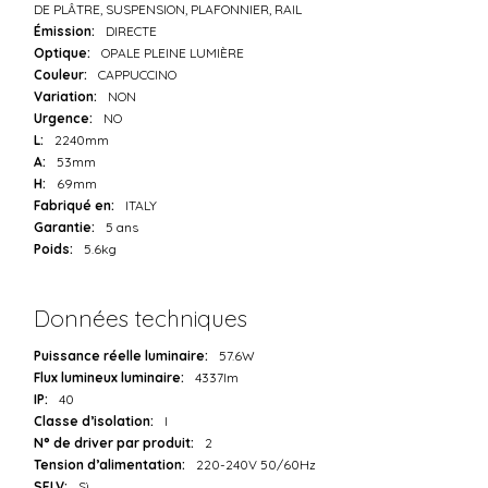
DE PLÂTRE, SUSPENSION, PLAFONNIER, RAIL
Émission:
DIRECTE
Optique:
OPALE PLEINE LUMIÈRE
Couleur:
CAPPUCCINO
Variation:
NON
Urgence:
NO
L:
2240mm
A:
53mm
H:
69mm
Fabriqué en:
ITALY
Garantie:
5 ans
Poids:
5.6kg
Données techniques
Puissance réelle luminaire:
57.6W
Flux lumineux luminaire:
4337lm
IP:
40
Classe d’isolation:
I
N° de driver par produit:
2
Tension d’alimentation:
220-240V 50/60Hz
SELV:
Sì