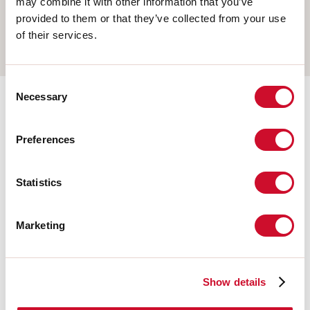
may combine it with other information that you’ve
APPLIQUE MURALE
provided to them or that they’ve collected from your use
of their services.
RAIL
Consent
Necessary
Selection
Accessoires complémentaires
Preferences
108677.21
HERO: MOD.CIECO ANG.SX
Statistics
150 CAP
Marketing
108679.21
HERO: MOD.CIECO 1120 CAP
Show details