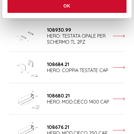
108681.21
OK
HERO: MOD.CIECO 1680 CAP
108930.99
HERO: TESTATA OPALE PER
SCHERMO TL 2PZ
108684.21
HERO: COPPIA TESTATE CAP
108680.21
HERO: MOD.CIECO 1400 CAP
108676.21
HERO: MOD.CIECO 250 CAP