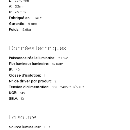
L:
2240mm
A:
53mm
H:
69mm
Fabriqué en:
ITALY
Garantie:
5 ans
Poids:
5.6kg
Données techniques
Puissance réelle luminaire:
57.6W
Flux lumineux luminaire:
4710lm
IP:
40
Classe d’isolation:
I
N° de driver par produit:
2
Tension d’alimentation:
220-240V 50/60Hz
UGR:
<19
SELV:
Sì
La source
Source lumineuse:
LED