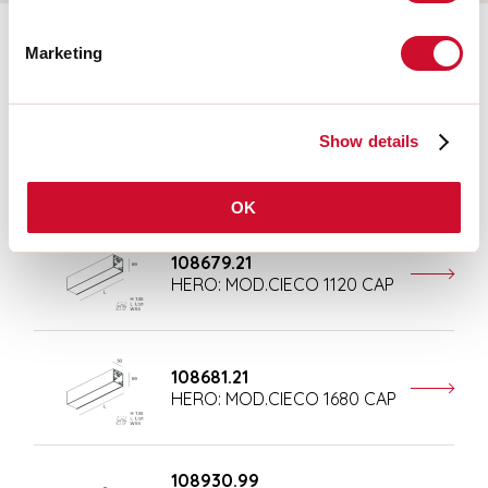
Marketing
Accessoires complémentaires
108677.21
Show details
HERO: MOD.CIECO ANG.SX
150 CAP
OK
108679.21
HERO: MOD.CIECO 1120 CAP
108681.21
HERO: MOD.CIECO 1680 CAP
108930.99