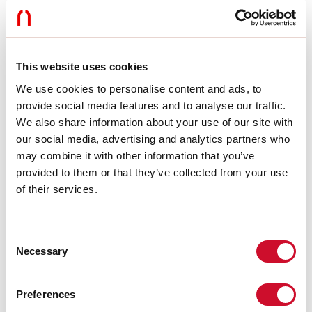
LIGHT SOURCE
This website uses cookies
CERTIFICATIES CE
We use cookies to personalise content and ads, to
provide social media features and to analyse our traffic.
We also share information about your use of our site with
BIM
our social media, advertising and analytics partners who
may combine it with other information that you’ve
provided to them or that they’ve collected from your use
TECHNISCHE FICHE
of their services.
Consent
Conformiteit
Necessary
Selection
CEI EN 60598-1:2015 + A11:2009. IEC 60598-2:2015 2-1, 2-2
Preferences