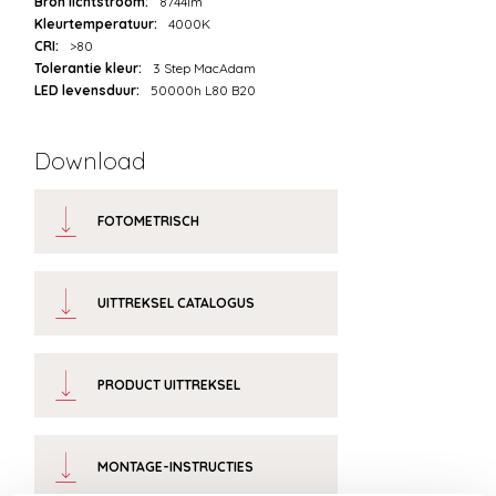
Bron lichtstroom:
8744lm
Kleurtemperatuur:
4000K
CRI:
>80
Tolerantie kleur:
3 Step MacAdam
LED levensduur:
50000h L80 B20
Download
FOTOMETRISCH
UITTREKSEL CATALOGUS
PRODUCT UITTREKSEL
MONTAGE-INSTRUCTIES