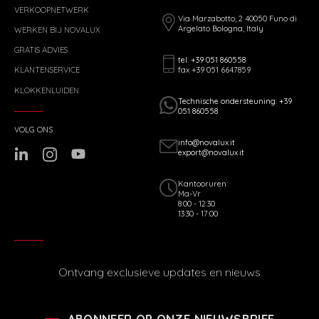
VERKOOPNETWERK
Via Marzabotto, 2 40050 Funo di
Argelato Bologna, Italy
WERKEN BIJ NOVALUX
GRATIS ADVIES
tel: +39 051 860558
fax +39 051 6647859
KLANTENSERVICE
KLOKKENLUIDEN
Technische ondersteuning: +39
051 860558
VOLG ONS
info@novalux.it
export@novalux.it
Kantooruren:
Ma-Vr
8:00 - 12:30
13:30 - 17:00
Ontvang exclusieve updates en nieuws
ABONNEER OP ONZE NIEUWSBRIEF