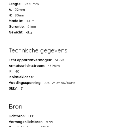
Lengte:
2530mm
A:
52mm
H:
80mm
Made in:
ITALY
Garantie:
5 jaar
Gewicht:
6kg
Technische gegevens
Echt apparaatvermogen:
61.9W
Armatuurlichtstroom:
4898lm
IP:
40
Isolatieklasse:
I
Voedingsspanning:
220-240V 50/60Hz
SELV:
Sì
Bron
Lichtbron:
LED
Vermogen lichtbron:
57W