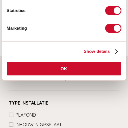
Fotobiologisch risico
Statistics
RISICOGROEP 0
Gecertificeerd apparaat in een RISICOVRIJE GROEP, in
Marketing
overeenstemming met de normen CEI EN 62471:2010-01, IEC TR
62778:2014.
Show details
OK
Selecteer uw product
TYPE INSTALLATIE
PLAFOND
INBOUW IN GIPSPLAAT