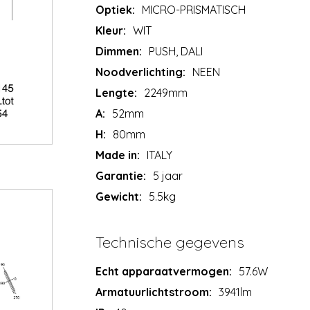
Optiek:
MICRO-PRISMATISCH
Kleur:
WIT
Dimmen:
PUSH, DALI
Noodverlichting:
NEEN
Lengte:
2249mm
A:
52mm
H:
80mm
Made in:
ITALY
Garantie:
5 jaar
Gewicht:
5.5kg
Technische gegevens
Echt apparaatvermogen:
57.6W
Armatuurlichtstroom:
3941lm