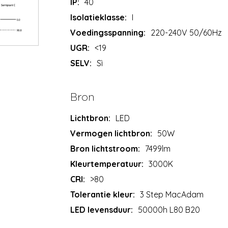
IP:
40
Isolatieklasse:
I
Voedingsspanning:
220-240V 50/60Hz
UGR:
<19
SELV:
Sì
Bron
Lichtbron:
LED
Vermogen lichtbron:
50W
Bron lichtstroom:
7499lm
Kleurtemperatuur:
3000K
CRI:
>80
Tolerantie kleur:
3 Step MacAdam
LED levensduur:
50000h L80 B20