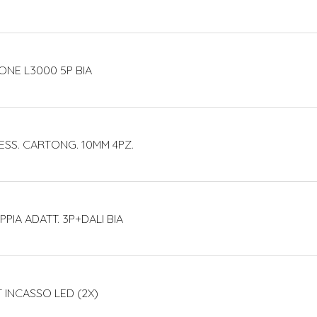
ONE L3000 5P BIA
ESS. CARTONG. 10MM 4PZ.
PIA ADATT. 3P+DALI BIA
T INCASSO LED (2X)