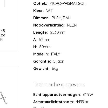
Optiek:
MICRO-PRISMATISCH
Kleur:
WIT
Dimmen:
PUSH, DALI
Noodverlichting:
NEEN
Lengte:
2530mm
A:
52mm
H:
80mm
Made in:
ITALY
Garantie:
5 jaar
Gewicht:
6kg
Technische gegevens
Echt apparaatvermogen:
61.9W
Armatuurlichtstroom:
4433lm