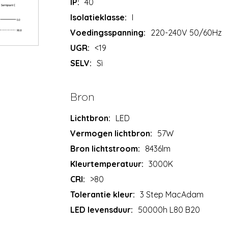
IP:
40
Isolatieklasse:
I
Voedingsspanning:
220-240V 50/60Hz
UGR:
<19
SELV:
Sì
Bron
Lichtbron:
LED
Vermogen lichtbron:
57W
Bron lichtstroom:
8436lm
Kleurtemperatuur:
3000K
CRI:
>80
Tolerantie kleur:
3 Step MacAdam
LED levensduur:
50000h L80 B20