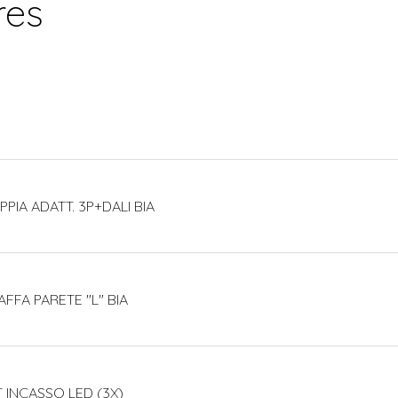
res
PIA ADATT. 3P+DALI BIA
FFA PARETE "L" BIA
T INCASSO LED (3X)