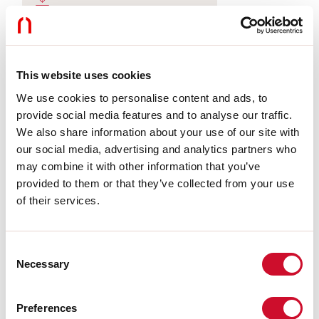
LIGHT SOURCE
This website uses cookies
We use cookies to personalise content and ads, to
CERTIFICATIES CE
provide social media features and to analyse our traffic.
We also share information about your use of our site with
our social media, advertising and analytics partners who
BIM
may combine it with other information that you’ve
provided to them or that they’ve collected from your use
of their services.
TECHNISCHE FICHE
Consent
Necessary
Selection
Conformiteit
CEI EN 60598-1:2015 + A11:2009. IEC 60598-2:2015 2-1, 2-2
Preferences