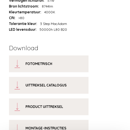
Vermogen lichtbron:
57W
Bron lichtstroom:
8744lm
Kleurtemperatuur:
4000K
CRI:
>80
Tolerantie kleur:
3 Step MacAdam
LED levensduur:
50000h L80 B20
Download
FOTOMETRISCH
UITTREKSEL CATALOGUS
PRODUCT UITTREKSEL
MONTAGE-INSTRUCTIES