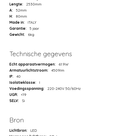
Lengte:
2530mm
A:
52mm
H:
80mm
Made in:
ITALY
Garantie:
5 jaar
Gewicht:
6kg
Technische gegevens
Echt apparaatvermogen:
61.9W
Armatuurlichtstroom:
4509lm
IP:
40
Isolatieklasse:
I
Voedingsspanning:
220-240V 50/60Hz
UGR:
<19
SELV:
Sì
Bron
Lichtbron:
LED