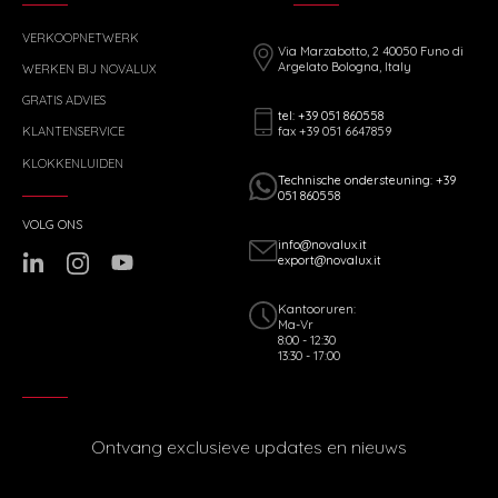
VERKOOPNETWERK
Via Marzabotto, 2 40050 Funo di
Argelato Bologna, Italy
WERKEN BIJ NOVALUX
GRATIS ADVIES
tel: +39 051 860558
fax +39 051 6647859
KLANTENSERVICE
KLOKKENLUIDEN
Technische ondersteuning: +39
051 860558
VOLG ONS
info@novalux.it
export@novalux.it
Kantooruren:
Ma-Vr
8:00 - 12:30
13:30 - 17:00
Ontvang exclusieve updates en nieuws