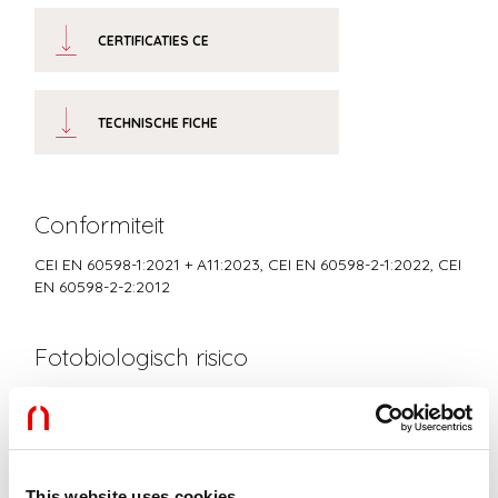
CERTIFICATIES CE
TECHNISCHE FICHE
Conformiteit
CEI EN 60598-1:2021 + A11:2023, CEI EN 60598-2-1:2022, CEI
EN 60598-2-2:2012
Fotobiologisch risico
RISICOGROEP 0
Gecertificeerd apparaat in een RISICOVRIJE GROEP, in
overeenstemming met de normen CEI EN 62471:2010-01, IEC TR
62778:2014.
This website uses cookies