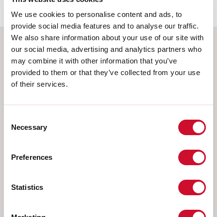
We use cookies to personalise content and ads, to
provide social media features and to analyse our traffic.
We also share information about your use of our site with
our social media, advertising and analytics partners who
Selecteer uw product
may combine it with other information that you’ve
provided to them or that they’ve collected from your use
of their services.
TYPE INSTALLATIE
Consent
PLAFOND
Necessary
Selection
INBOUW IN GIPSPLAAT
Preferences
PENDEL
OPBOUW WAND
Statistics
RAIL