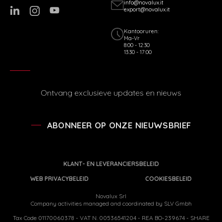
info@novalux.it
export@novalux.it
Kantooruren:
Ma-Vr
8:00 - 12:30
13:30 - 17:00
Ontvang exclusieve updates en nieuws
ABONNEER OP ONZE NIEUWSBRIEF
KLANT- EN LEVERANCIERSBELEID
WEB PRIVACYBELEID
COOKIESBELEID
Novalux Srl
Company activities managed and coordinated by SLV Gmbh
Tax Code 01170060378 - VAT N. 00536541204 - REA BO-239674 - SHARE