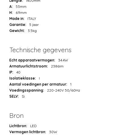
Lengte:
1400mm
A:
53mm
H:
69mm
Made in:
ITALY
Garantie:
5 jaar
Gewicht:
3.5kg
Technische gegevens
Echt apparaatvermogen:
34.4W
Armatuurlichtstroom:
2386lm
IP:
40
Isolatieklasse:
I
Aantal voedingen per armatuur:
1
Voedingsspanning:
220-240V 50/60Hz
SELV:
Sì
Bron
Lichtbron:
LED
Vermogen lichtbron:
30W