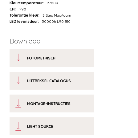
Kleurtemperatuur:
2700K
CRI:
>90
Tolerantie kleur:
3 Step MacAdam
LED levensduur:
50000h L90 B10
Download
FOTOMETRISCH
UITTREKSEL CATALOGUS
MONTAGE-INSTRUCTIES
LIGHT SOURCE