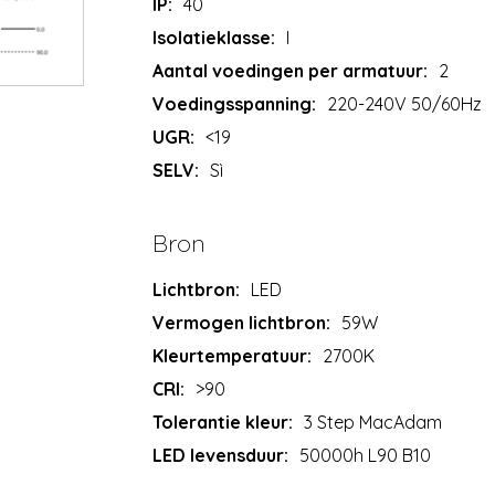
IP:
40
Isolatieklasse:
I
Aantal voedingen per armatuur:
2
Voedingsspanning:
220-240V 50/60Hz
UGR:
<19
SELV:
Sì
Bron
Lichtbron:
LED
Vermogen lichtbron:
59W
Kleurtemperatuur:
2700K
CRI:
>90
Tolerantie kleur:
3 Step MacAdam
LED levensduur:
50000h L90 B10