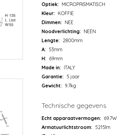
Optiek:
MICROPRISMATISCH
Kleur:
KOFFIE
Dimmen:
NEE
Noodverlichting:
NEEN
Lengte:
2800mm
A:
53mm
H:
69mm
Made in:
ITALY
Garantie:
5 jaar
Gewicht:
9.7kg
Technische gegevens
Echt apparaatvermogen:
69.7W
Armatuurlichtstroom:
5215lm