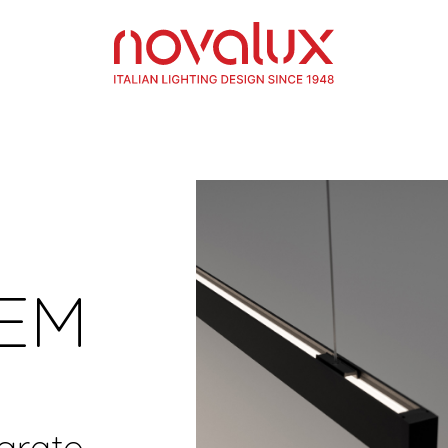
TEM
grato