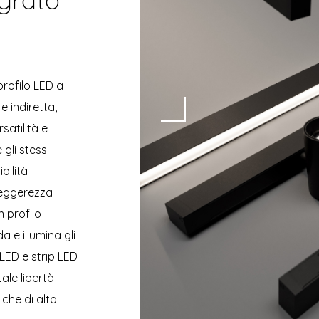
profilo LED a
e indiretta,
atilità e
gli stessi
bilità
leggerezza
 profilo
 e illumina gli
LED e strip LED
ale libertà
iche di alto